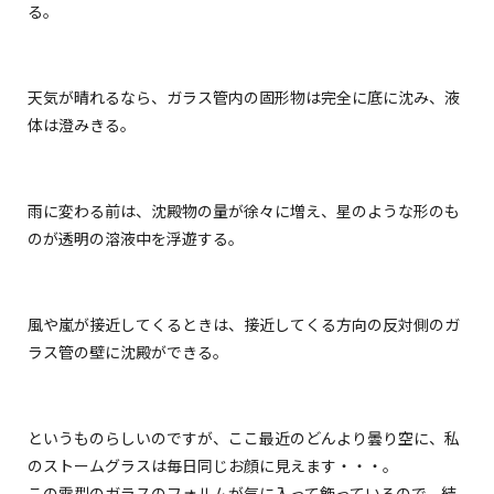
る。
天気が晴れるなら、ガラス管内の固形物は完全に底に沈み、液
体は澄みきる。
雨に変わる前は、沈殿物の量が徐々に増え、星のような形のも
のが透明の溶液中を浮遊する。
風や嵐が接近してくるときは、接近してくる方向の反対側のガ
ラス管の壁に沈殿ができる。
というものらしいのですが、ここ最近のどんより曇り空に、私
のストームグラスは毎日同じお顔に見えます・・・。
この雫型のガラスのフォルムが気に入って飾っているので、結