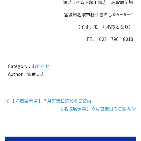
㈱プライム下舘工務店 名取展示場
宮城県名取市杜せきのした5－6－1
（イオンモール名取となり）
TEL：022－796－8018
Category：
お知らせ
Author：仙台支店
≪ 【 名取展示場 】７月営業日追加のご案内
【 名取展示場 】９月営業日のご案内 ≫